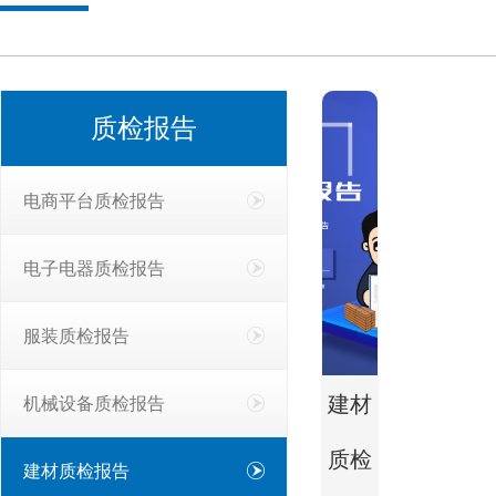
质检报告
电商平台质检报告
电子电器质检报告
服装质检报告
建材
机械设备质检报告
质检
建材质检报告