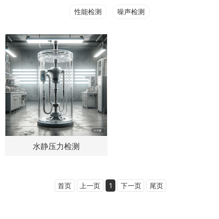
性能检测
噪声检测
水静压力检测
首页
上一页
1
下一页
尾页