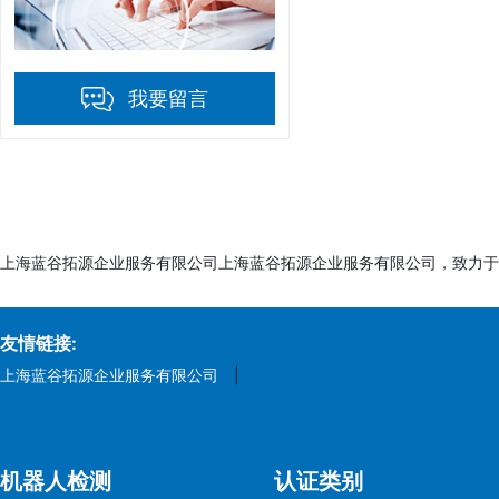
我要留言
上海蓝谷拓源企业服务有限公司上海蓝谷拓源企业服务有限公司，致力于
友情链接:
上海蓝谷拓源企业服务有限公司
|
机器人检测
认证类别