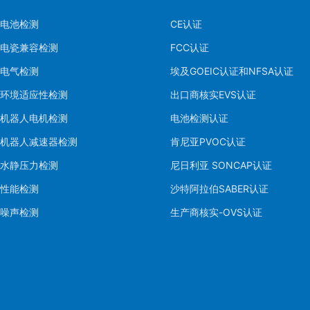
电池检测
CE认证
电瓷兼容检测
FCC认证
电气检测
埃及GOEIC认证和NFSA认证
环境适应性检测
出口商核实EVS认证
机器人电机检测
电池检测认证
机器人减速器检测
肯尼亚PVOC认证
水静压力检测
尼日利亚 SONCAP认证
性能检测
沙特阿拉伯SABER认证
噪声检测
生产商核实-OVS认证