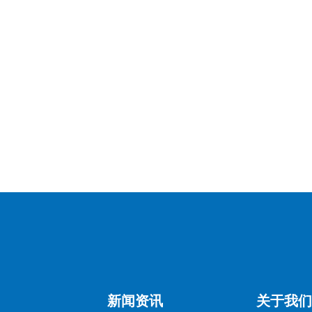
新闻资讯
关于我们