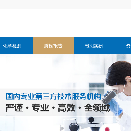
化学检测
质检报告
检测案例
资