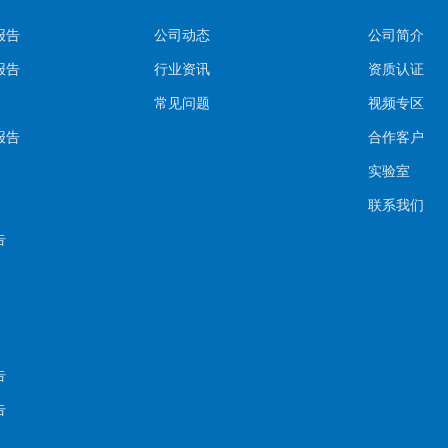
报告
公司动态
公司简介
报告
行业资讯
资质认证
常见问题
视频专区
报告
合作客户
实验室
联系我们
告
告
告