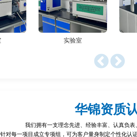
检测
面中铅、镉的溶出量。
室
实验室
纸制品中是否含有荧光增白剂。
）：检测纸制品中是否含有禁用防腐剂。
橡胶制品中N-亚硝胺的含量。
s）：检测橡胶中多环芳烃的迁移量。
华锦资质
我们拥有一支理念先进、经验丰富、认真负表
/2011（塑料食品接触材料）。
针对每一项目成立专项组，可为客户量身制定个性化认