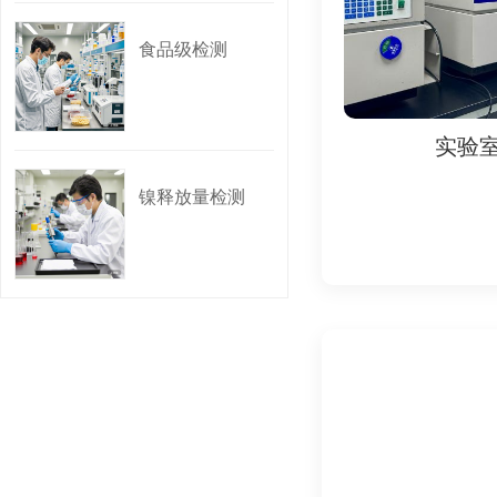
4. 陶瓷和玻璃材料
食品级检测
- 铅镉溶出：检测釉
5. 纸制品检测
实验室
实验
- 荧光增白剂：检测
镍释放量检测
- 五氯苯酚（PCP
6. 橡胶材料检测
- N-亚硝胺：检测
- 多环芳烃（PAH
四、标准与法规
1. 国际标准：
- 欧盟法规：
- (EU) No 10