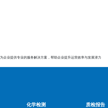
移到食品中，保护消费者健康。
要求供应商提供食品级检测报告。
的产品更容易获得消费者信任。
0个工作日（视样品复杂度和检测项目数量而定）。
为企业提供专业的服务解决方案，帮助企业提升运营效率与发展潜力
至3-5个工作日（需额外费用）。
料
、用途、材料成分表（如塑料类型、涂层成分等）。
料（如塑料颗粒、金属片等），数量根据检测项而定。
化学检测
质检报告