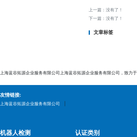
2. 食品安全保障：
- 防止有害物质迁
上一篇：没有了！
3. 市场准入：
下一篇：没有了！
- 进口商、零售商
文章标签
4. 品牌信誉：
- 符合食品级标准
六、检测认证周期
- 常规周期：7-1
上海蓝谷拓源企业服务有限公司上海蓝谷拓源企业服务有限公司，致力于
- 加急服务：可缩短
七、检测认证所需资
友情链接:
1. 产品信息：
上海蓝谷拓源企业服务有限公司
|
- 产品名称、型号
2. 样品要求：
- 成品或代表性材
机器人检测
认证类别